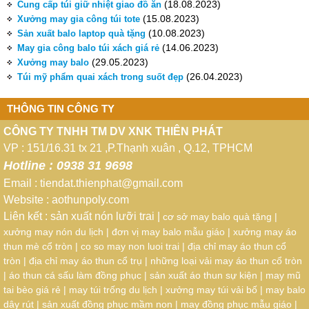
(18.08.2023)
Cung cấp túi giữ nhiệt giao đồ ăn
(15.08.2023)
Xưởng may gia công túi tote
(10.08.2023)
Sản xuất balo laptop quà tặng
(14.06.2023)
May gia công balo túi xách giá rẻ
(29.05.2023)
Xưởng may balo
(26.04.2023)
Túi mỹ phẩm quai xách trong suốt đẹp
THÔNG TIN CÔNG TY
CÔNG TY TNHH TM DV XNK THIÊN PHÁT
VP : 151/16.31 tx 21 ,P.Thạnh xuân , Q.12, TPHCM
Hotline : 0938 31 9698
Email : tiendat.thienphat@gmail.com
Website :
aothunpoly.com
Liên kết :
sản xuất nón lưỡi trai
|
cơ sở may balo quà tặng
|
xưởng may nón du lịch
|
đơn vị may balo mẫu giáo
|
xưởng may áo
thun mè cổ tròn
|
co so may non luoi trai
|
địa chỉ may áo thun cổ
tròn
|
địa chỉ may áo thun cổ trụ
|
những loại vải may áo thun cổ tròn
|
áo thun cá sấu làm đồng phục
|
sản xuất áo thun sự kiện
|
may mũ
tai bèo giá rẻ
|
may túi trống du lịch
|
xưởng may túi vải bố
|
may balo
dây rút
|
sản xuất đồng phục mầm non
|
may đồng phục mẫu giáo
|