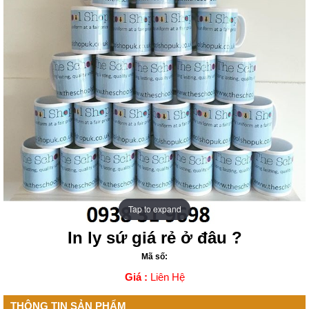
Tap to expand
Tap to expand
In ly sứ giá rẻ ở đâu ?
Mã số:
Giá :
Liên Hệ
THÔNG TIN SẢN PHẨM