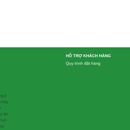
HỖ TRỢ KHÁCH HÀNG
Quy trình đặt hàng
ng
|
 may
o
ay áo
thun
ng