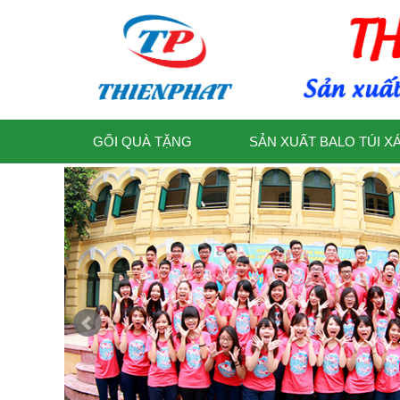
GỐI QUÀ TẶNG
SẢN XUẤT BALO TÚI X