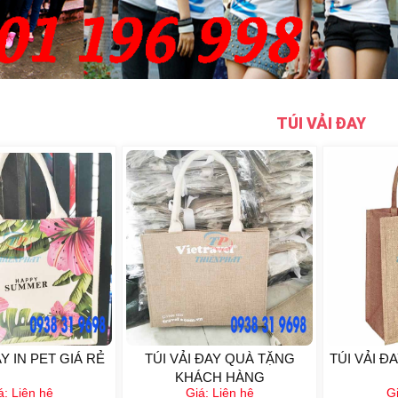
TÚI VẢI ĐAY
AY IN PET GIÁ RẺ
TÚI VẢI ĐAY QUÀ TẶNG
TÚI VẢI Đ
KHÁCH HÀNG
á:
Liên hệ
Giá:
Liên hệ
G