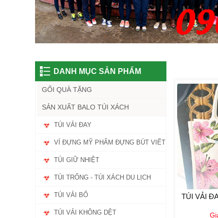
DANH MỤC SẢN PHẨM
GỐI QUÀ TẶNG
SẢN XUẤT BALO TÚI XÁCH
TÚI VẢI ĐAY
VÍ ĐỰNG MỸ PHẨM ĐỰNG BÚT VIẾT
TÚI GIỮ NHIỆT
TÚI TRỐNG - TÚI XÁCH DU LỊCH
TÚI VẢI BỐ
TÚI VẢI Đ
TÚI VẢI KHÔNG DỆT
Gi