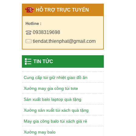
HỖ TRỢ TRỰC TUYẾN
Túi vải đay - lựa chọn marketing sáng
suốt
Hotline :
0938319698
Túi lưới quà tặng quảng cáo giá rẻ
tiendat.thienphat@gmail.com
Sản xuất balo mầm non cho trường
Túi mỹ phẩm quà tặng - Chìa khoá
thành công
TIN TỨC
Cung cấp túi giữ nhiệt giao đồ ăn
Xưởng may gia công túi tote
Sản xuất balo laptop quà tặng
Xưởng sản xuất túi xách quà tặng
May gia công balo túi xách giá rẻ
Xưởng may balo