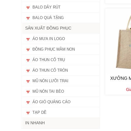
BALO DÂY RÚT
BALO QUÀ TẶNG
SẢN XUẤT ĐỒNG PHỤC
ÁO MƯA IN LOGO
ĐỒNG PHỤC MẦM NON
ÁO THUN CỔ TRỤ
ÁO THUN CỔ TRÒN
XƯỞNG MA
MŨ NÓN LƯỠI TRAI
Gi
MŨ NÓN TAI BÈO
ÁO GIÓ QUẢNG CÁO
TẠP DỀ
IN NHANH