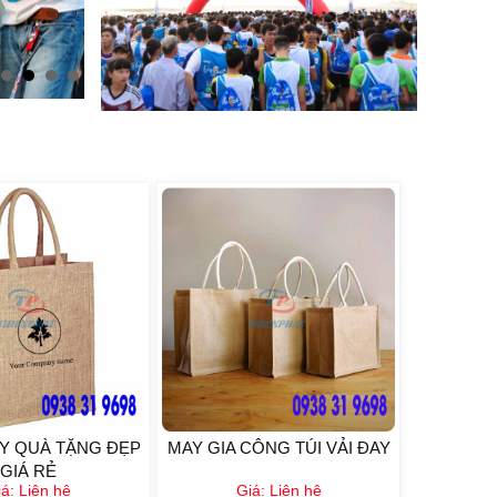
AY QUÀ TẶNG ĐẸP
MAY GIA CÔNG TÚI VẢI ĐAY
GIÁ RẺ
iá:
Liên hệ
Giá:
Liên hệ