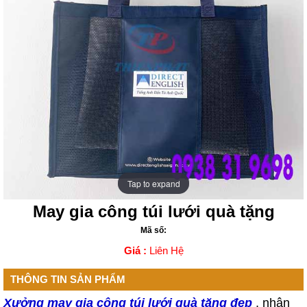
Tap to expand
Tap to expand
May gia công túi lưới quà tặng
Mã số:
Giá :
Liên Hệ
THÔNG TIN SẢN PHẨM
Xưởng may gia công túi lưới quà tặng đẹp
, nhận