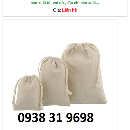
sản xuất túi vải dù , địa chỉ sản xuất...
Giá:
Liên hệ