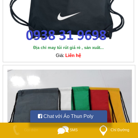
Địa chỉ may túi rút giá rẻ , sản xuất...
Giá:
Liên hệ
Chat với Áo Thun Poly
SMS
Gọi điện
Chỉ Đường