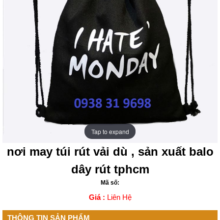
Tap to expand
Tap to expand
nơi may túi rút vải dù , sản xuất balo
dây rút tphcm
Mã số:
Giá :
Liên Hệ
THÔNG TIN SẢN PHẨM