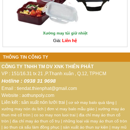
Xưởng may túi giữ nhiệt
Giá:
Liên hệ
THÔNG TIN CÔNG TY
CÔNG TY TNHH TM DV XNK THIÊN PHÁT
VP : 151/16.31 tx 21 ,P.Thạnh xuân , Q.12, TPHCM
Hotline : 0938 31 9698
Email : tiendat.thienphat@gmail.com
Website :
aothunpoly.com
Liên kết :
sản xuất nón lưỡi trai
|
cơ sở may balo quà tặng
|
xưởng may nón du lịch
|
đơn vị may balo mẫu giáo
|
xưởng may áo
thun mè cổ tròn
|
co so may non luoi trai
|
địa chỉ may áo thun cổ
tròn
|
địa chỉ may áo thun cổ trụ
|
những loại vải may áo thun cổ tròn
|
áo thun cá sấu làm đồng phục
|
sản xuất áo thun sự kiện
|
may mũ