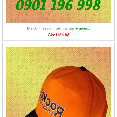
Địa chỉ may nón lưỡi trai giá rẻ quận...
Giá:
Liên hệ