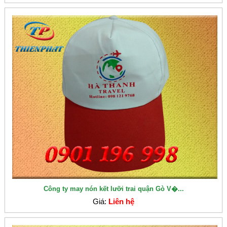
Công ty may nón kết lưỡi trai quận Gò V�...
Giá:
Liên hệ