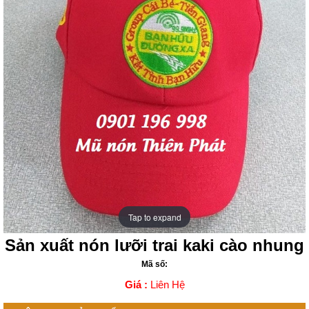
Tap to expand
Tap to expand
Sản xuất nón lưỡi trai kaki cào nhung
Mã số:
Giá :
Liên Hệ