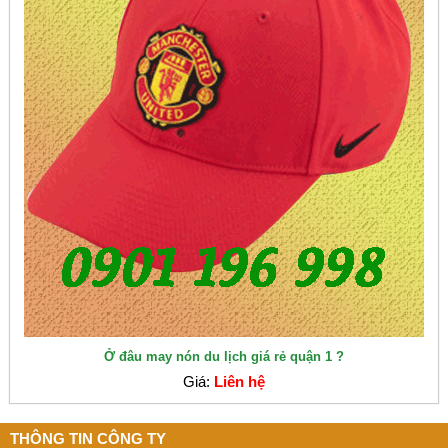
Ở đâu may nón du lịch giá rẻ quận 1 ?
Giá:
Liên hệ
THÔNG TIN CÔNG TY