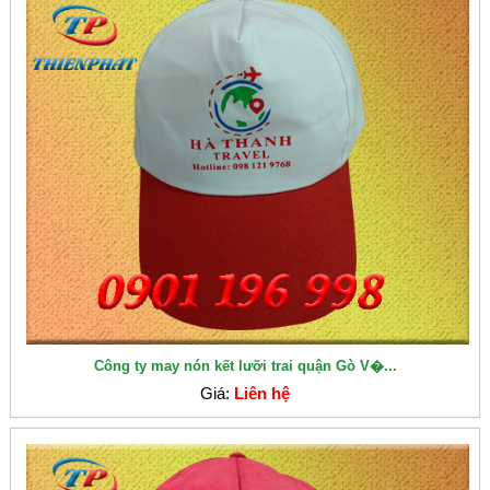
Công ty may nón kết lưỡi trai quận Gò V�...
Giá:
Liên hệ